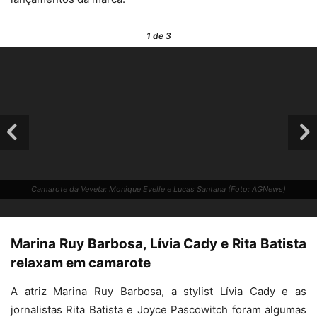
1
de 3
Camarote da Veveta: Monique Evelle e Lucas Santana (Foto: AGNews)
Marina Ruy Barbosa, Lívia Cady e Rita Batista
relaxam em camarote
A atriz Marina Ruy Barbosa, a stylist Lívia Cady e as
jornalistas Rita Batista e Joyce Pascowitch foram algumas