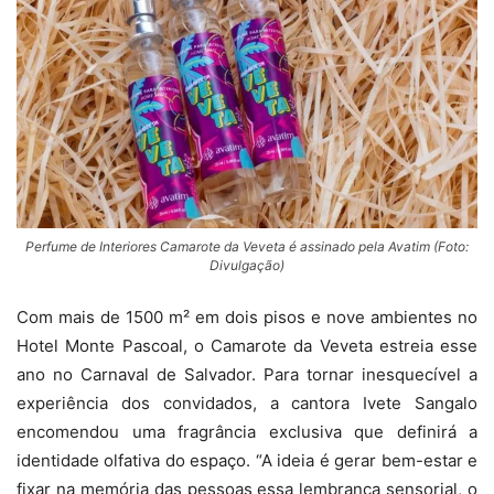
Após massagem nos pés em spa Avatim, Marina Ruy Barbosa posa ao lado de
Cesar Fávaro, sócio-fundador da empresa de cosméticos e perfumaria (Foto:
Maiara Cerqueira)
Perfume de Interiores Camarote da Veveta é assinado pela Avatim (Foto:
Divulgação)
A stylist Lívia Cady curte massagem no spa Avatim do Camarote da Veveta
(Foto: Maiara Cerqueira)
Com mais de 1500 m² em dois pisos e nove ambientes no
Hotel Monte Pascoal, o Camarote da Veveta estreia esse
ano no Carnaval de Salvador. Para tornar inesquecível a
experiência dos convidados, a cantora Ivete Sangalo
encomendou uma fragrância exclusiva que definirá a
identidade olfativa do espaço. “A ideia é gerar bem-estar e
fixar na memória das pessoas essa lembrança sensorial, o