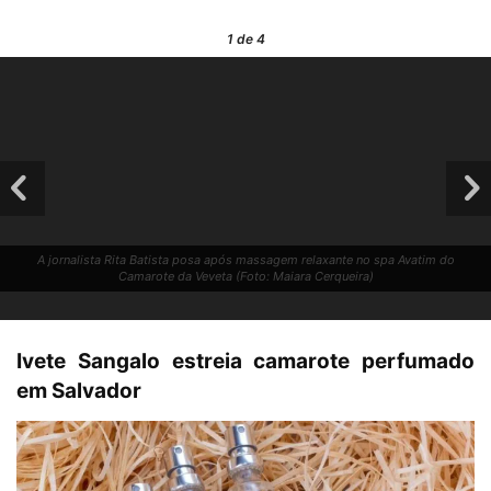
1
de 4
A jornalista Rita Batista posa após massagem relaxante no spa Avatim do
Camarote da Veveta (Foto: Maiara Cerqueira)
Ivete Sangalo estreia
camarote
perfumado
em Salvador