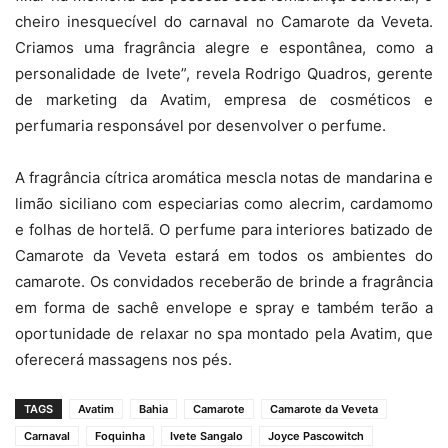
cheiro inesquecível do carnaval no Camarote da Veveta.
Criamos uma fragrância alegre e espontânea, como a
Colunista Joyce Pscowith relaxa no Camarote da Veveta (Foto: Michele
personalidade de Ivete”, revela Rodrigo Quadros, gerente
Almeida)
de marketing da Avatim, empresa de cosméticos e
perfumaria responsável por desenvolver o perfume.
A fragrância cítrica aromática mescla notas de mandarina e
limão siciliano com especiarias como alecrim, cardamomo
e folhas de hortelã. O perfume para interiores batizado de
Camarote da Veveta estará em todos os ambientes do
camarote. Os convidados receberão de brinde a fragrância
em forma de sachê envelope e spray e também terão a
oportunidade de relaxar no spa montado pela Avatim, que
oferecerá massagens nos pés.
TAGS
Avatim
Bahia
Camarote
Camarote da Veveta
Carnaval
Foquinha
Ivete Sangalo
Joyce Pascowitch