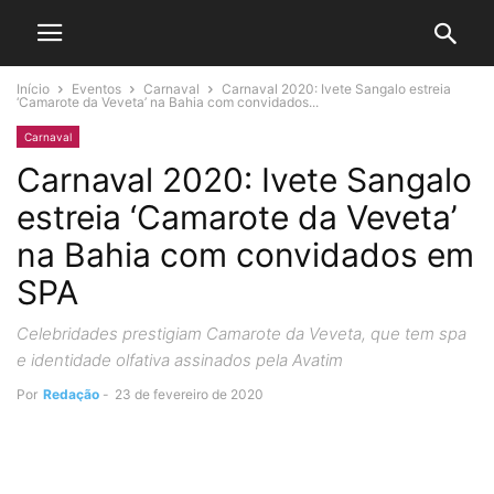
Início
Eventos
Carnaval
Carnaval 2020: Ivete Sangalo estreia
‘Camarote da Veveta’ na Bahia com convidados...
Carnaval
Carnaval 2020: Ivete Sangalo
estreia ‘Camarote da Veveta’
na Bahia com convidados em
SPA
Celebridades prestigiam Camarote da Veveta, que tem spa
e identidade olfativa assinados pela Avatim
Por
Redação
-
23 de fevereiro de 2020