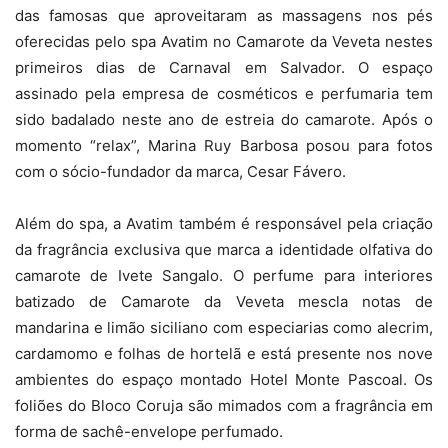
das famosas que aproveitaram as massagens nos pés
oferecidas pelo spa Avatim no Camarote da Veveta nestes
Camarote da Veveta: Joyce Pascowitch (Foto: AGNews)
primeiros dias de Carnaval em Salvador. O espaço
assinado pela empresa de cosméticos e perfumaria tem
sido badalado neste ano de estreia do camarote. Após o
momento “relax”, Marina Ruy Barbosa posou para fotos
com o sócio-fundador da marca, Cesar Fávero.
Além do spa, a Avatim também é responsável pela criação
da fragrância exclusiva que marca a identidade olfativa do
camarote de Ivete Sangalo. O perfume para interiores
batizado de Camarote da Veveta mescla notas de
A influenciadora Foquinha (Foto: AGNews)
mandarina e limão siciliano com especiarias como alecrim,
cardamomo e folhas de hortelã e está presente nos nove
ambientes do espaço montado Hotel Monte Pascoal. Os
foliões do Bloco Coruja são mimados com a fragrância em
forma de sachê-envelope perfumado.