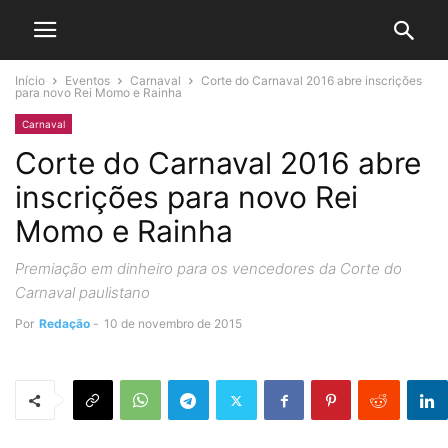
Início
Eventos
Carnaval
Corte do Carnaval 2016 abre inscrições
para novo Rei Momo e Rainha
Carnaval
Corte do Carnaval 2016 abre
inscrições para novo Rei
Momo e Rainha
Premiação em dinheiro para os vencedores da Corte do
Carnaval paulistano
Por
Redação
-
10 de novembro de 2015