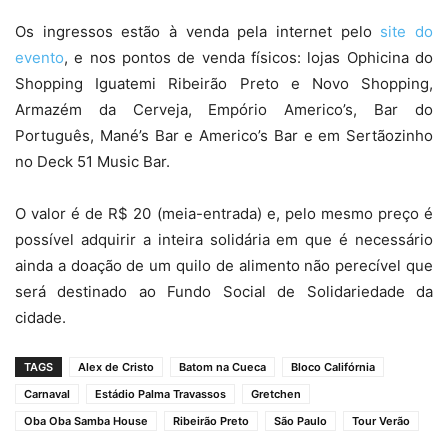
Os ingressos estão à venda pela internet pelo
site do
evento
, e nos pontos de venda físicos: lojas Ophicina do
Shopping Iguatemi Ribeirão Preto e Novo Shopping,
Armazém da Cerveja, Empório Americo’s, Bar do
Português, Mané’s Bar e Americo’s Bar e em Sertãozinho
no Deck 51 Music Bar.
O valor é de R$ 20 (meia-entrada) e, pelo mesmo preço é
possível adquirir a inteira solidária em que é necessário
ainda a doação de um quilo de alimento não perecível que
será destinado ao Fundo Social de Solidariedade da
cidade.
TAGS
Alex de Cristo
Batom na Cueca
Bloco Califórnia
Carnaval
Estádio Palma Travassos
Gretchen
Oba Oba Samba House
Ribeirão Preto
São Paulo
Tour Verão