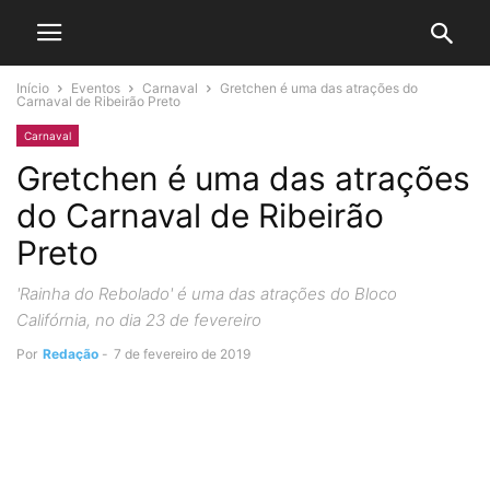
Início
Eventos
Carnaval
Gretchen é uma das atrações do
Carnaval de Ribeirão Preto
Carnaval
Gretchen é uma das atrações
do Carnaval de Ribeirão
Preto
'Rainha do Rebolado' é uma das atrações do Bloco
Califórnia, no dia 23 de fevereiro
Por
Redação
-
7 de fevereiro de 2019