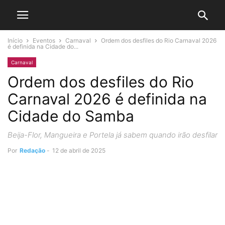
Início
Eventos
Carnaval
Ordem dos desfiles do Rio Carnaval 2026
é definida na Cidade do...
Carnaval
Ordem dos desfiles do Rio
Carnaval 2026 é definida na
Cidade do Samba
Beija-Flor, Mangueira e Portela já sabem quando irão desfilar
Por
Redação
-
12 de abril de 2025