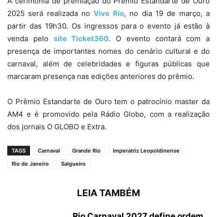
A cerimônia de premiação do Prêmio Estandarte de Ouro
2025 será realizada no
Vivo Rio
, no dia 19 de março, a
partir das 19h30. Os ingressos para o evento já estão à
venda pelo
site Ticket360
. O evento contará com a
presença de importantes nomes do cenário cultural e do
carnaval, além de celebridades e figuras públicas que
marcaram presença nas edições anteriores do prêmio.
O Prêmio Estandarte de Ouro tem o patrocínio master da
AM4 e é promovido pela Rádio Globo, com a realização
dos jornais O GLOBO e Extra.
TAGS
Carnaval
Grande Rio
Imperatriz Leopoldinense
Rio de Janeiro
Salgueiro
LEIA TAMBÉM
Rio Carnaval 2027 define ordem