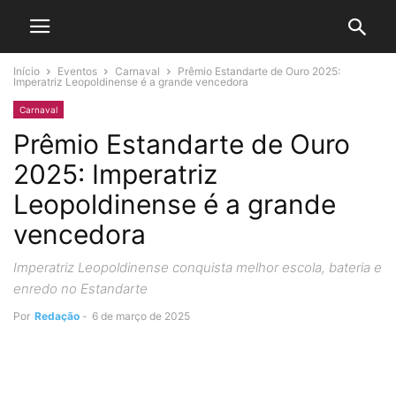
Início
Eventos
Carnaval
Prêmio Estandarte de Ouro 2025:
Imperatriz Leopoldinense é a grande vencedora
Carnaval
Prêmio Estandarte de Ouro
2025: Imperatriz
Leopoldinense é a grande
vencedora
Imperatriz Leopoldinense conquista melhor escola, bateria e
enredo no Estandarte
Por
Redação
-
6 de março de 2025