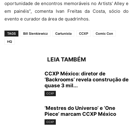
oportunidade de encontros memoráveis no Artists’ Alley e
em painéis”, comenta Ivan Freitas da Costa, sócio do
evento e curador da área de quadrinhos.
TAGS
Bill Sienkiewicz
Cartunista
CCXP
Comic Con
HQ
LEIA TAMBÉM
CCXP México: diretor de
‘Backrooms’ revela construção de
quase 3 mil...
CCXP
‘Mestres do Universo’ e ‘One
Piece’ marcam CCXP México
CCXP