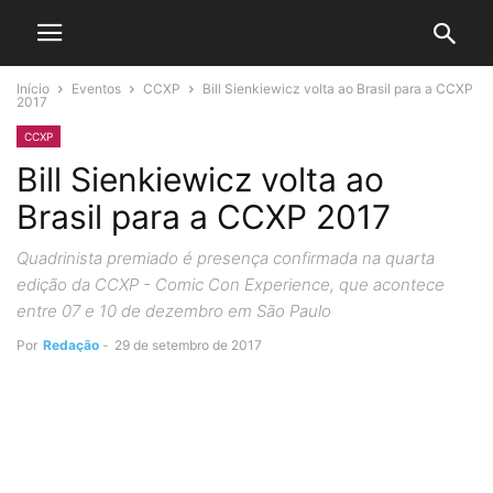
Início
Eventos
CCXP
Bill Sienkiewicz volta ao Brasil para a CCXP
2017
CCXP
Bill Sienkiewicz volta ao
Brasil para a CCXP 2017
Quadrinista premiado é presença confirmada na quarta
edição da CCXP - Comic Con Experience, que acontece
entre 07 e 10 de dezembro em São Paulo
Por
Redação
-
29 de setembro de 2017