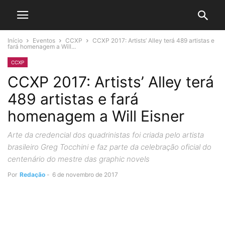
Início
Eventos
CCXP
CCXP 2017: Artists’ Alley terá 489 artistas e
fará homenagem a Will...
CCXP
CCXP 2017: Artists’ Alley terá
489 artistas e fará
homenagem a Will Eisner
Arte da credencial dos quadrinistas foi criada pelo artista
brasileiro Greg Tocchini e faz parte da celebração oficial do
centenário do mestre das graphic novels
Por
Redação
-
6 de novembro de 2017