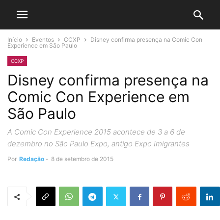
Início
Eventos
CCXP
Disney confirma presença na Comic Con
Experience em São Paulo
CCXP
Disney confirma presença na
Comic Con Experience em
São Paulo
A Comic Con Experience 2015 acontece de 3 a 6 de
dezembro no São Paulo Expo, antigo Expo Imigrantes
Por
Redação
-
8 de setembro de 2015