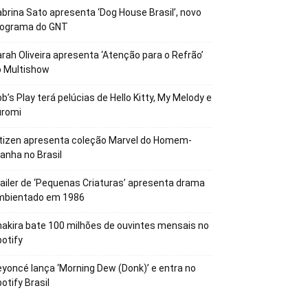
brina Sato apresenta ‘Dog House Brasil’, novo
rograma do GNT
rah Oliveira apresenta ‘Atenção para o Refrão’
o Multishow
b’s Play terá pelúcias de Hello Kitty, My Melody e
uromi
tizen apresenta coleção Marvel do Homem-
anha no Brasil
ailer de ‘Pequenas Criaturas’ apresenta drama
mbientado em 1986
akira bate 100 milhões de ouvintes mensais no
otify
yoncé lança ‘Morning Dew (Donk)’ e entra no
otify Brasil