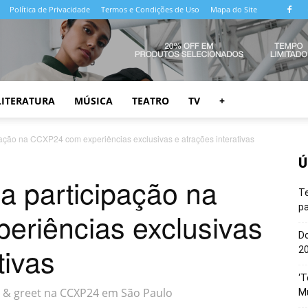
Política de Privacidade
Termos e Condições de Uso
Mapa do Site
LITERATURA
MÚSICA
TEATRO
TV
+
pação na CCXP24 com experiências exclusivas e atrações interativas
Ú
a participação na
T
pa
riências exclusivas
Do
tivas
20
‘T
 & greet na CCXP24 em São Paulo
M