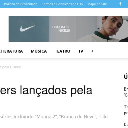
Política de Privacidade
Termos e Condições de Uso
Mapa do Site
LITERATURA
MÚSICA
TEATRO
TV
+
os pela Disney
Ú
lers lançados pela
Br
‘C
T
pa
 séries incluindo "Moana 2", "Branca de Neve", "Lilo
Do