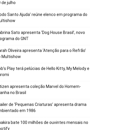
 de julho
odo Santo Ajuda’ reúne elenco em programa do
ultishow
brina Sato apresenta ‘Dog House Brasil’, novo
rograma do GNT
rah Oliveira apresenta ‘Atenção para o Refrão’
o Multishow
b’s Play terá pelúcias de Hello Kitty, My Melody e
uromi
tizen apresenta coleção Marvel do Homem-
anha no Brasil
ailer de ‘Pequenas Criaturas’ apresenta drama
mbientado em 1986
akira bate 100 milhões de ouvintes mensais no
otify