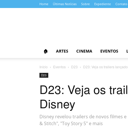
Home
Últimas Notícias
Sobre
Expediente
Contato
Almanaque
da
Cultura
🏠
ARTES
CINEMA
EVENTOS
Início
Eventos
D23
D23: Veja os trailers lançad
D23
D23: Veja os trai
Disney
Disney revelou trailers de novos filmes e
& Stitch", "Toy Story 5" e mais