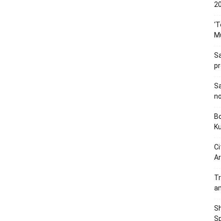
20
‘T
M
Sa
p
Sa
n
Bo
K
Ci
Ar
Tr
a
Sh
Sp