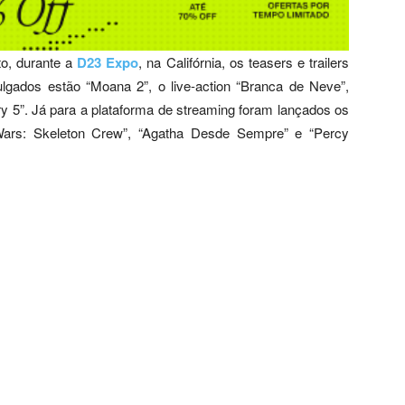
to, durante a
D23 Expo
, na Califórnia, os teasers e trailers
ulgados estão “Moana 2”, o live-action “Branca de Neve”,
ory 5”. Já para a plataforma de streaming foram lançados os
r Wars: Skeleton Crew”, “Agatha Desde Sempre” e “Percy