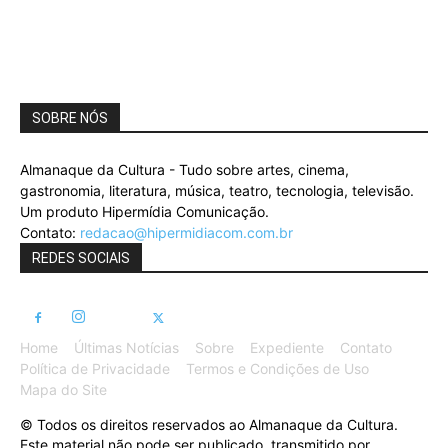
SOBRE NÓS
Almanaque da Cultura - Tudo sobre artes, cinema,
gastronomia, literatura, música, teatro, tecnologia, televisão.
Um produto Hipermídia Comunicação.
Contato:
redacao@hipermidiacom.com.br
REDES SOCIAIS
Home
Últimas Notícias
Sobre
Expediente
Contato
Política de Privacidade
Termos e Condições de Uso
Mapa do Site
© Todos os direitos reservados ao Almanaque da Cultura.
Este material não pode ser publicado, transmitido por