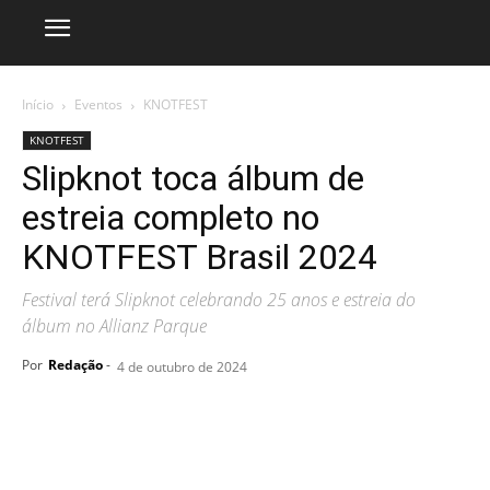
Início
Eventos
KNOTFEST
KNOTFEST
Slipknot toca álbum de
estreia completo no
KNOTFEST Brasil 2024
Festival terá Slipknot celebrando 25 anos e estreia do
álbum no Allianz Parque
Por
Redação
-
4 de outubro de 2024