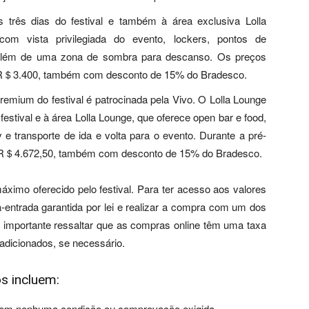
três dias do festival e também à área exclusiva Lolla
com vista privilegiada do evento, lockers, pontos de
, além de uma zona de sombra para descanso. Os preços
 R＄3.400, também com desconto de 15% do Bradesco.
emium do festival é patrocinada pela Vivo. O Lolla Lounge
festival e à área Lolla Lounge, que oferece open bar e food,
 e transporte de ida e volta para o evento. Durante a pré-
 R＄4.672,50, também com desconto de 15% do Bradesco.
imo oferecido pelo festival. Para ter acesso aos valores
a-entrada garantida por lei e realizar a compra com um dos
É importante ressaltar que as compras online têm uma taxa
adicionados, se necessário.
s incluem:
, sem nenhuma condição ou comprovação exigida.