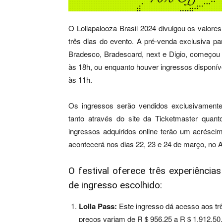
O Lollapalooza Brasil 2024 divulgou os valore
três dias do evento. A pré-venda exclusiva par
Bradesco, Bradescard, next e Digio, começou 
às 18h, ou enquanto houver ingressos disponíve
às 11h.
Os ingressos serão vendidos exclusivament
tanto através do site da Ticketmaster quant
ingressos adquiridos online terão um acrésci
acontecerá nos dias 22, 23 e 24 de março, no 
O festival oferece três experiência
de ingresso escolhido:
Lolla Pass:
Este ingresso dá acesso aos três
preços variam de R＄956,25 a R＄1.912,50, j