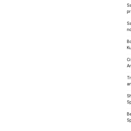
Sa
p
Sa
n
Bo
K
Ci
Ar
Tr
a
Sh
Sp
Be
Sp