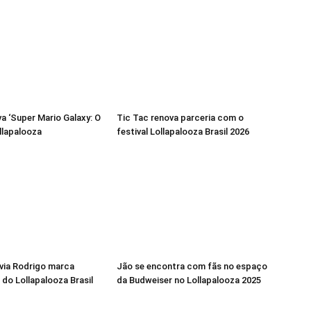
va ‘Super Mario Galaxy: O
Tic Tac renova parceria com o
ollapalooza
festival Lollapalooza Brasil 2026
via Rodrigo marca
Jão se encontra com fãs no espaço
 do Lollapalooza Brasil
da Budweiser no Lollapalooza 2025