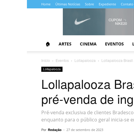
Home
Últimas Notícias
Sobre
Expediente
Contato
Almanaque
da
Cultura
🏠
ARTES
CINEMA
EVENTOS
Início
Eventos
Lollapalooza
Lollapalooza Brasil
Lollapalooza
Lollapalooza Bra
pré-venda de in
Pré-venda exclusiva de clientes Bradesco
enquanto para o público geral inicia-se 
Por
-
Redação
27 de setembro de 2023