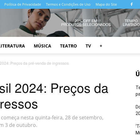
Política de Privacidade
Termos e Condições de Uso
Mapa do Site
LITERATURA
MÚSICA
TEATRO
TV
+
 2024: Preços da pré-venda de ingressos
Ú
sil 2024: Preços da
T
pa
gressos
Do
20
 começa nesta quinta-feira, 28 de setembro,
em 3 de outubro.
‘T
M