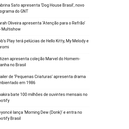
brina Sato apresenta ‘Dog House Brasil’, novo
rograma do GNT
rah Oliveira apresenta ‘Atenção para o Refrão’
o Multishow
b’s Play terá pelúcias de Hello Kitty, My Melody e
uromi
tizen apresenta coleção Marvel do Homem-
anha no Brasil
ailer de ‘Pequenas Criaturas’ apresenta drama
mbientado em 1986
akira bate 100 milhões de ouvintes mensais no
otify
yoncé lança ‘Morning Dew (Donk)’ e entra no
otify Brasil