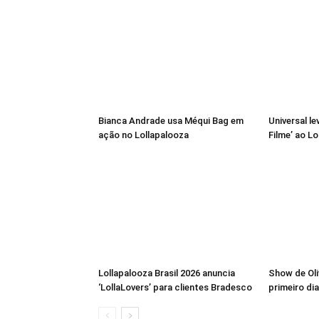
Bianca Andrade usa Méqui Bag em
Universal le
ação no Lollapalooza
Filme’ ao L
Lollapalooza Brasil 2026 anuncia
Show de Oli
‘LollaLovers’ para clientes Bradesco
primeiro dia