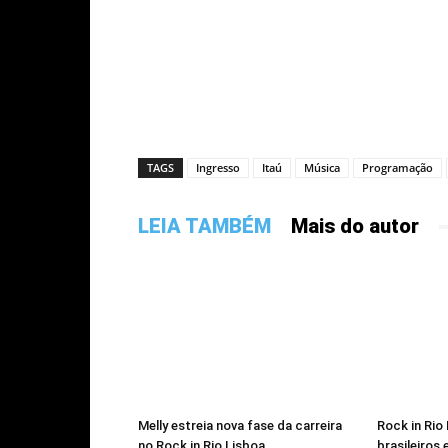
TAGS
Ingresso
Itaú
Música
Programação
LEIA TAMBÉM
Mais do autor
Melly estreia nova fase da carreira
Rock in Rio
no Rock in Rio Lisboa
brasileiros