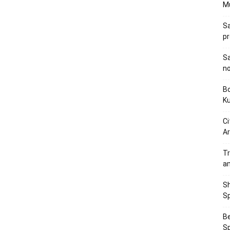
M
Sa
p
Sa
n
Bo
K
Ci
Ar
Tr
a
Sh
Sp
Be
Sp