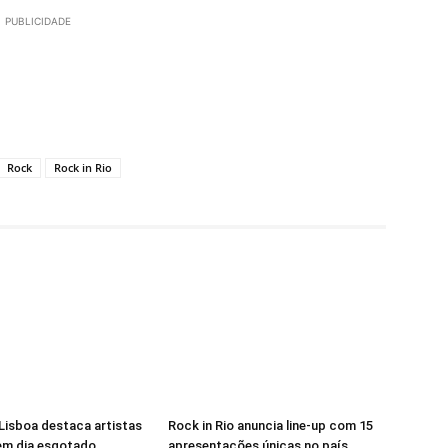
PUBLICIDADE
Rock
Rock in Rio
 Lisboa destaca artistas
Rock in Rio anuncia line-up com 15
 em dia esgotado
apresentações únicas no país