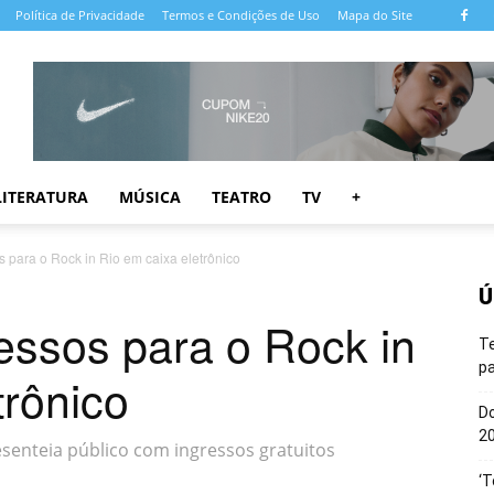
Política de Privacidade
Termos e Condições de Uso
Mapa do Site
LITERATURA
MÚSICA
TEATRO
TV
+
os para o Rock in Rio em caixa eletrônico
Ú
gressos para o Rock in
T
pa
trônico
Do
20
enteia público com ingressos gratuitos
‘T