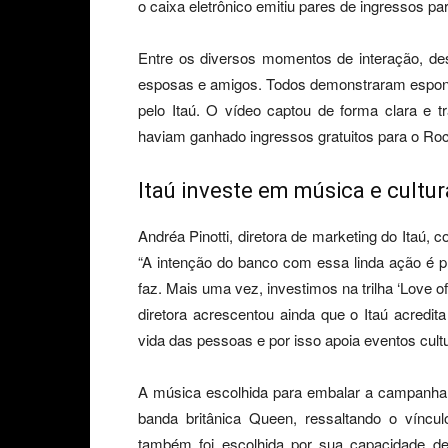
o caixa eletrônico emitiu pares de ingressos par
Entre os diversos momentos de interação, d
esposas e amigos. Todos demonstraram esponta
pelo Itaú. O vídeo captou de forma clara e 
haviam ganhado ingressos gratuitos para o Roc
Itaú investe em música e cultur
Andréa Pinotti, diretora de marketing do Itaú,
“A intenção do banco com essa linda ação é p
faz. Mais uma vez, investimos na trilha ‘Love o
diretora acrescentou ainda que o Itaú acredi
vida das pessoas e por isso apoia eventos cult
A música escolhida para embalar a campanha f
banda britânica Queen, ressaltando o vín
também foi escolhida por sua capacidade de