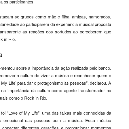
a os participantes.
estacam-se grupos como mãe e filha, amigas, namorados,
neidade ao participarem da experiência musical proposta
transparente as reações dos sortudos ao perceberem que
k in Rio.
a
 comentou sobre a importância da ação realizada pelo banco.
romover a cultura de viver a música e reconhecer quem o
f My Life’ para dar o protagonismo às pessoas”, declarou. A
ta na importância da cultura como agente transformador na
urais como o Rock in Rio.
oi “Love of My Life”, uma das faixas mais conhecidas da
culo emocional das pessoas com a música. Essa música
 conectar diferentes gerações e proporcionar momentos