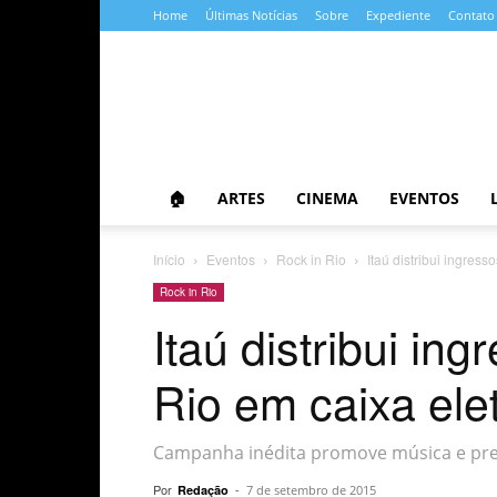
Home
Últimas Notícias
Sobre
Expediente
Contato
Almanaque
da
Cultura
🏠
ARTES
CINEMA
EVENTOS
Início
Eventos
Rock in Rio
Itaú distribui ingress
Rock in Rio
Itaú distribui in
Rio em caixa ele
Campanha inédita promove música e pres
Por
-
Redação
7 de setembro de 2015