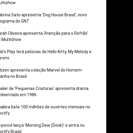
ultishow
brina Sato apresenta ‘Dog House Brasil’, novo
rograma do GNT
rah Oliveira apresenta ‘Atenção para o Refrão’
o Multishow
b’s Play terá pelúcias de Hello Kitty, My Melody e
uromi
tizen apresenta coleção Marvel do Homem-
anha no Brasil
ailer de ‘Pequenas Criaturas’ apresenta drama
mbientado em 1986
akira bate 100 milhões de ouvintes mensais no
otify
yoncé lança ‘Morning Dew (Donk)’ e entra no
otify Brasil