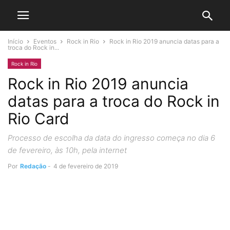
Início
Eventos
Rock in Rio
Rock in Rio 2019 anuncia datas para a
troca do Rock in...
Rock in Rio
Rock in Rio 2019 anuncia
datas para a troca do Rock in
Rio Card
Processo de escolha da data do ingresso começa no dia 6
de fevereiro, às 10h, pela internet
Por
Redação
-
4 de fevereiro de 2019