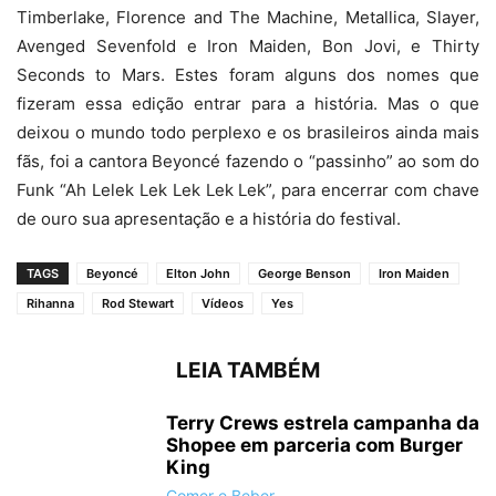
Timberlake, Florence and The Machine, Metallica, Slayer,
Avenged Sevenfold e Iron Maiden, Bon Jovi, e Thirty
Seconds to Mars. Estes foram alguns dos nomes que
fizeram essa edição entrar para a história. Mas o que
deixou o mundo todo perplexo e os brasileiros ainda mais
fãs, foi a cantora Beyoncé fazendo o “passinho” ao som do
Funk “Ah Lelek Lek Lek Lek Lek”, para encerrar com chave
de ouro sua apresentação e a história do festival.
TAGS
Beyoncé
Elton John
George Benson
Iron Maiden
Rihanna
Rod Stewart
Vídeos
Yes
LEIA TAMBÉM
Terry Crews estrela campanha da
Shopee em parceria com Burger
King
Comer e Beber