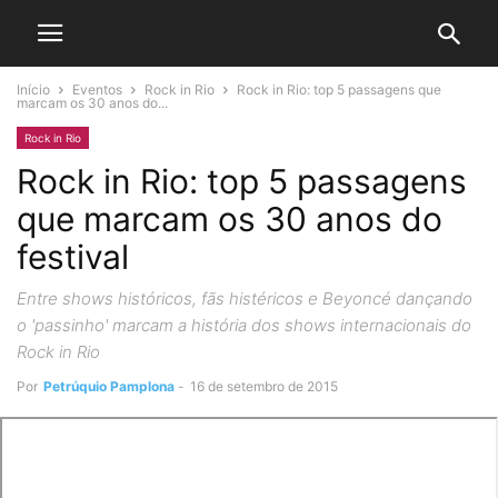
Início
Eventos
Rock in Rio
Rock in Rio: top 5 passagens que
marcam os 30 anos do...
Rock in Rio
Rock in Rio: top 5 passagens
que marcam os 30 anos do
festival
Entre shows históricos, fãs histéricos e Beyoncé dançando
o 'passinho' marcam a história dos shows internacionais do
Rock in Rio
Por
Petrúquio Pamplona
-
16 de setembro de 2015