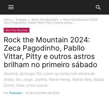
Início
Eventos
Rock The Mountain
Rock the Mountain 2024:
Zeca Pagodinho, Pabllo Vittar, Pitty e outros astros...
Rock The Mountain
Rock the Mountain 2024:
Zeca Pagodinho, Pabllo
Vittar, Pitty e outros astros
brilham no primeiro sábado
Amanhã, domingo (10), o line-up conta com shows de
Anitta, Seu Jorge, Joelma, Planet Hemp, Nando Reis, Nação
Zumbi, Urias, entre outros
Por
Redação
-
10 de novembro de 2024