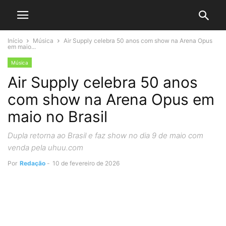
Início
Música
Air Supply celebra 50 anos com show na Arena Opus
em maio...
Música
Air Supply celebra 50 anos
com show na Arena Opus em
maio no Brasil
Dupla retorna ao Brasil e faz show no dia 9 de maio com
venda pela uhuu.com
Por
Redação
-
10 de fevereiro de 2026