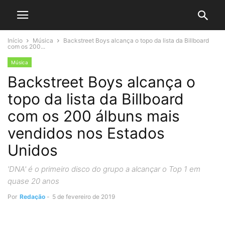
Início
Música
Backstreet Boys alcança o topo da lista da Billboard
com os 200...
Música
Backstreet Boys alcança o
topo da lista da Billboard
com os 200 álbuns mais
vendidos nos Estados
Unidos
'DNA' é o primeiro disco do grupo a alcançar o Top 1 em
quase 20 anos
Por
Redação
-
5 de fevereiro de 2019