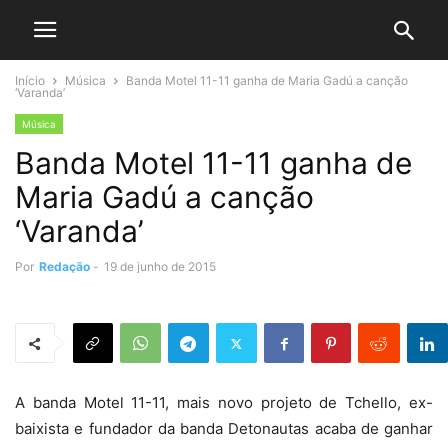
Início
Música
Banda Motel 11-11 ganha de Maria Gadú a canção
‘Varanda’
Música
Banda Motel 11-11 ganha de
Maria Gadú a canção
‘Varanda’
Por
Redação
-
19 de junho de 2015
A banda Motel 11-11, mais novo projeto de Tchello, ex-
baixista e fundador da banda Detonautas acaba de ganhar