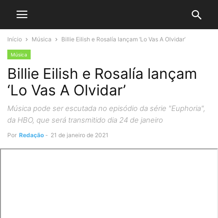
Início
Música
Billie Eilish e Rosalía lançam ‘Lo Vas A Olvidar’
Música
Billie Eilish e Rosalía lançam
‘Lo Vas A Olvidar’
Música pode ser escutada no episódio da série "Euphoria",
da HBO, que será transmitido dia 24 de janeiro
Por
Redação
-
21 de janeiro de 2021