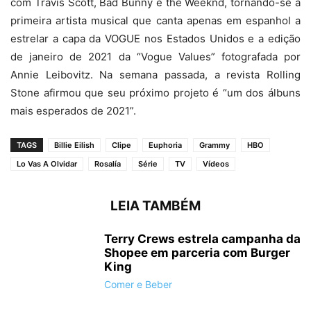
com Travis Scott, Bad Bunny e the Weeknd, tornando-se a
primeira artista musical que canta apenas em espanhol a
estrelar a capa da VOGUE nos Estados Unidos e a edição
de janeiro de 2021 da “Vogue Values” fotografada por
Annie Leibovitz. Na semana passada, a revista Rolling
Stone afirmou que seu próximo projeto é “um dos álbuns
mais esperados de 2021”.
TAGS
Billie Eilish
Clipe
Euphoria
Grammy
HBO
Lo Vas A Olvidar
Rosalía
Série
TV
Vídeos
LEIA TAMBÉM
Terry Crews estrela campanha da
Shopee em parceria com Burger
King
Comer e Beber