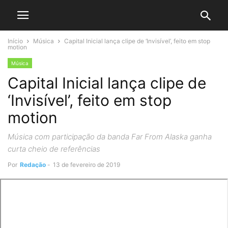
Início
Música
Capital Inicial lança clipe de ‘Invisível’, feito em stop
motion
Música
Capital Inicial lança clipe de
‘Invisível’, feito em stop
motion
Música com participação da banda Far From Alaska ganha
curta cheio de referências
Por
Redação
-
13 de fevereiro de 2019