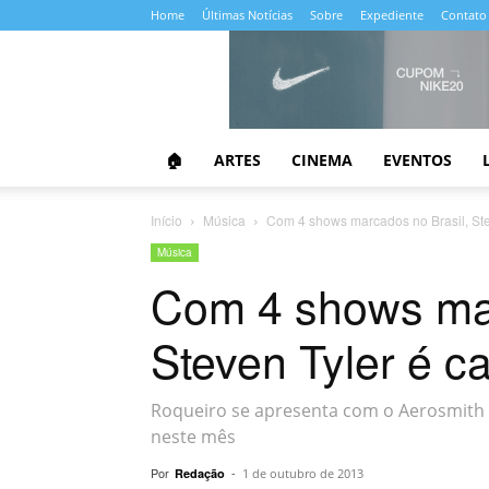
Home
Últimas Notícias
Sobre
Expediente
Contato
Almanaque
da
Cultura
🏠
ARTES
CINEMA
EVENTOS
Início
Música
Com 4 shows marcados no Brasil, Ste
Música
Com 4 shows mar
Steven Tyler é c
Roqueiro se apresenta com o Aerosmith em
neste mês
Por
-
Redação
1 de outubro de 2013