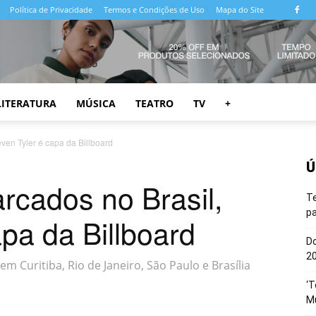
Política de Privacidade
Termos e Condições de Uso
Mapa do Site
LITERATURA
MÚSICA
TEATRO
TV
+
ven Tyler é capa da Billboard
Ú
cados no Brasil,
T
pa
apa da Billboard
Do
20
 Curitiba, Rio de Janeiro, São Paulo e Brasília
‘T
M