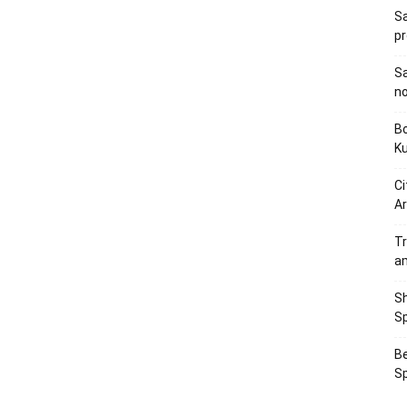
Sa
p
Sa
n
Bo
K
Ci
Ar
Tr
a
Sh
Sp
Be
Sp