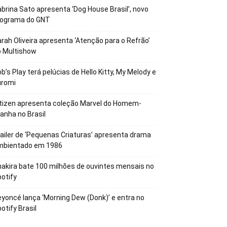
brina Sato apresenta ‘Dog House Brasil’, novo
rograma do GNT
rah Oliveira apresenta ‘Atenção para o Refrão’
o Multishow
b’s Play terá pelúcias de Hello Kitty, My Melody e
uromi
tizen apresenta coleção Marvel do Homem-
anha no Brasil
ailer de ‘Pequenas Criaturas’ apresenta drama
mbientado em 1986
akira bate 100 milhões de ouvintes mensais no
otify
yoncé lança ‘Morning Dew (Donk)’ e entra no
otify Brasil