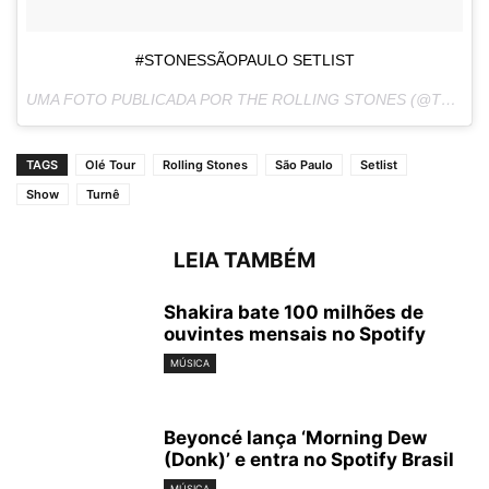
#STONESSÃOPAULO SETLIST
UMA FOTO PUBLICADA POR THE ROLLING STONES (@THEROLLINGSTONES) EM
TAGS
Olé Tour
Rolling Stones
São Paulo
Setlist
Show
Turnê
LEIA TAMBÉM
Shakira bate 100 milhões de
ouvintes mensais no Spotify
MÚSICA
Beyoncé lança ‘Morning Dew
(Donk)’ e entra no Spotify Brasil
MÚSICA