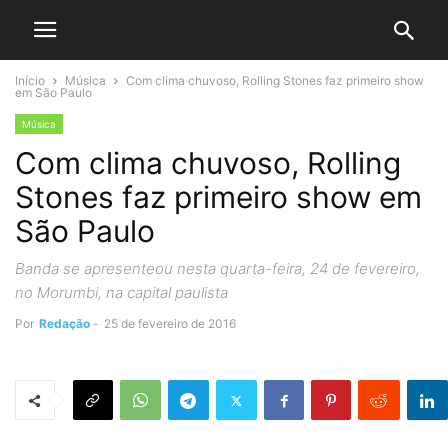
Início
Música
Com clima chuvoso, Rolling Stones faz primeiro show
em São Paulo
Música
Com clima chuvoso, Rolling
Stones faz primeiro show em
São Paulo
Banda se apresenteou nesta quarta-feira, 24 de fevereiro,
no Morumbi, na capital paulista
Por
Redação
-
25 de fevereiro de 2016