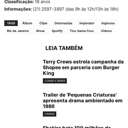
Classificação:
16 anos
Informações:
(21) 2597-3897 (das 9h às 12h/13h às 18h)
TAGS
Álbum
Clipe
Detonautas
Imperator
Ingresso
Rio de Janeiro
Show
Spotify
Tico Santa Cruz
Vídeos
LEIA TAMBÉM
Terry Crews estrela campanha da
Shopee em parceria com Burger
King
COMER E BEBER
Trailer de ‘Pequenas Criaturas’
apresenta drama ambientado em
1986
CINEMA