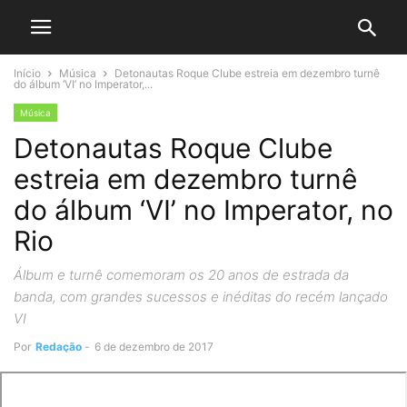
Início
Música
Detonautas Roque Clube estreia em dezembro turnê
do álbum ‘VI’ no Imperator,...
Música
Detonautas Roque Clube
estreia em dezembro turnê
do álbum ‘VI’ no Imperator, no
Rio
Álbum e turnê comemoram os 20 anos de estrada da
banda, com grandes sucessos e inéditas do recém lançado
VI
Por
Redação
-
6 de dezembro de 2017