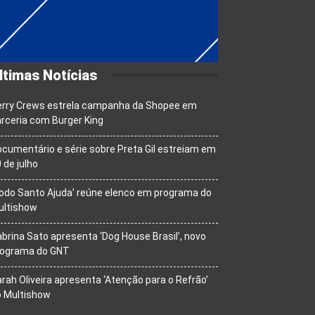
ltimas Notícias
erry Crews estrela campanha da Shopee em
rceria com Burger King
cumentário e série sobre Preta Gil estreiam em
 de julho
odo Santo Ajuda’ reúne elenco em programa do
ultishow
brina Sato apresenta ‘Dog House Brasil’, novo
rograma do GNT
rah Oliveira apresenta ‘Atenção para o Refrão’
o Multishow