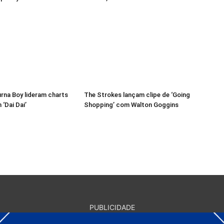
urna Boy lideram charts
The Strokes lançam clipe de ‘Going
‘Dai Dai’
Shopping’ com Walton Goggins
PUBLICIDADE