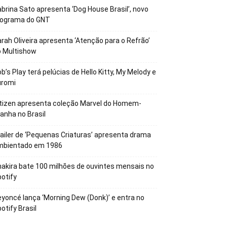
brina Sato apresenta ‘Dog House Brasil’, novo
rograma do GNT
rah Oliveira apresenta ‘Atenção para o Refrão’
o Multishow
b’s Play terá pelúcias de Hello Kitty, My Melody e
uromi
tizen apresenta coleção Marvel do Homem-
anha no Brasil
ailer de ‘Pequenas Criaturas’ apresenta drama
mbientado em 1986
akira bate 100 milhões de ouvintes mensais no
otify
yoncé lança ‘Morning Dew (Donk)’ e entra no
otify Brasil