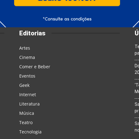
Editorias
Ú
T
Artes
pa
Cinema
Do
Comer e Beber
20
Eventos
Geek
‘T
M
Internet
Literatura
Sa
p
Música
Teatro
Sa
n
Tecnologia