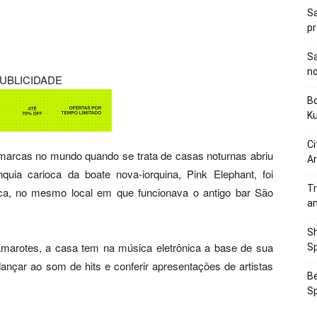
Sa
p
Sa
n
UBLICIDADE
Bo
K
Ci
arcas no mundo quando se trata de casas noturnas abriu
Ar
nquia carioca da boate nova-iorquina, Pink Elephant, foi
Tr
uca, no mesmo local em que funcionava o antigo bar São
a
Sh
arotes, a casa tem na música eletrônica a base de sua
Sp
çar ao som de hits e conferir apresentações de artistas
Be
Sp