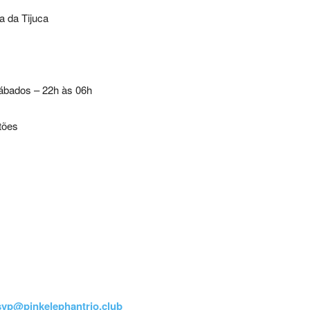
a da Tijuca
ábados – 22h às 06h
tões
svp@pinkelephantrio.club