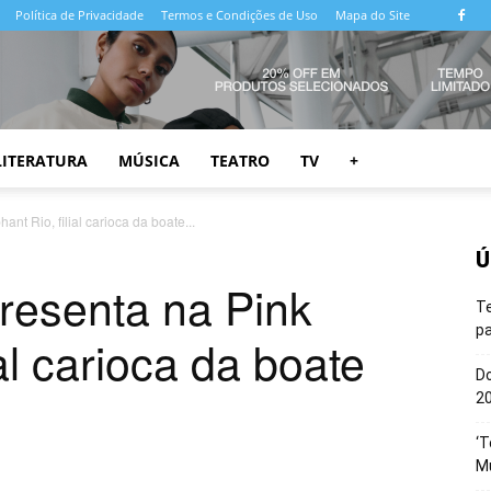
Política de Privacidade
Termos e Condições de Uso
Mapa do Site
LITERATURA
MÚSICA
TEATRO
TV
+
nt Rio, filial carioca da boate...
Ú
resenta na Pink
T
pa
ial carioca da boate
Do
20
‘T
M