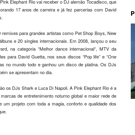
 a Pink Elephant Rio vai receber o DJ alemão Tocadisco, que
morando 17 anos de carreira e já fez parcerias com David
P
s.
0 remixes para grandes artistas como Pet Shop Boys, New
 álbuns e 20 singles internacionais. Em 2008, lançou o seu
rd, na categoria “Melhor dance internacional“, MTV da
les para David Guetta, nos seus discos “Pop life” e “One
ias no mundo todo e ganhou um disco de platina. Os DJs
mbém se apresentam no dia.
rão os DJs Shark e Luca Di Napoli. A Pink Elephant Rio é a
 marcas de entretenimento noturno global e maior rede de
e um projeto com toda a magia, conforto e qualidade dos
que.