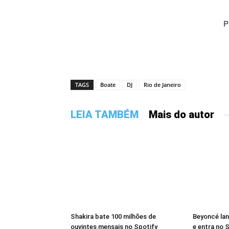
P
TAGS
Boate
DJ
Rio de Janeiro
LEIA TAMBÉM
Mais do autor
Shakira bate 100 milhões de
Beyoncé lan
ouvintes mensais no Spotify
e entra no S