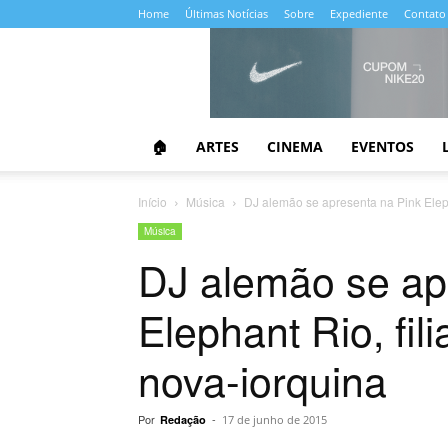
Home
Últimas Notícias
Sobre
Expediente
Contato
Almanaque
da
Cultura
🏠
ARTES
CINEMA
EVENTOS
Início
Música
DJ alemão se apresenta na Pink Elepha
Música
DJ alemão se ap
Elephant Rio, fil
nova-iorquina
Por
-
Redação
17 de junho de 2015