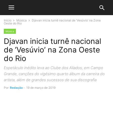
Início
Música
Djavan inicia turnê nacional de ‘Vesúvio’ na Zona
Oeste do Rio
Música
Djavan inicia turnê nacional
de ‘Vesúvio’ na Zona Oeste
do Rio
Espetáculo inédito leva ao Clube dos Aliados, em Campo
Grande, canções do vigésimo quarto álbum da carreira do
artista, além de grandes sucessos de sua discografia
Por
Redação
-
19 de março de 2019