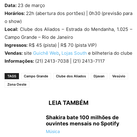
Data:
23 de março
Horários:
22h (abertura dos portões) | 0h30 (previsão para
o show)
Local:
Clube dos Aliados – Estrada do Mendanha, 1.025 –
Campo Grande – Rio de Janeiro
Ingressos:
R$ 45 (pista) | R$ 70 (pista VIP)
Vendas:
site
Guichê Web
,
Lojas South
e bilheteria do clube
Informações:
(21) 2413-7038 | (21) 2413-7117
TAGS
Campo Grande
Clube dos Aliados
Djavan
Vesúvio
Zona Oeste
LEIA TAMBÉM
Shakira bate 100 milhões de
ouvintes mensais no Spotify
Música