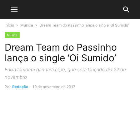
Início
Música
Dream Team do Passinho lança o single ‘Oi Sumido’
Música
Dream Team do Passinho
lança o single ‘Oi Sumido’
Faixa também ganhará clipe, que será lançado dia 22 de
novembro
Por
Redação
-
19 de novembro de 2017