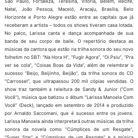
São Paulo, Fortaleza, Teresina, Vitória, Belém, Recife,
Natal, João Pessoa, Maceió, Aracaju, Brasília, Belo
Horizonte e Porto Alegre estão entre as capitais que já
receberam a artista – todos os shows tiveram casa lotada.
No palco, Larissa canta e dança acompanhada de sua
banda de seu corpo de baile. O repertório destaca as
músicas da cantora que estão na trilha sonora do seu novo
folhetim no SBT: “Na Hora H”, “Fugir Agora”, “Oi Psiu”, “Pra
ver se cola”, “Coisas Boas da Vida”, além de relembrar o
sucesso “Beijo, Beijinho, Beijão”, da trilha sonora do CD
“Carrossel”, que ultrapassou 200 mil cópias vendidas. O
show traz também a releitura de Sandy & Junior (“Com
Você”), música que batizou o álbum “Larissa Manoela Com
Você” (Deck), lançado em setembro de 2014 e produzido
por Arnaldo Saccomani, que é sucesso entre os jovens.
Larissa Manoela ainda interpretará outras músicas da trilha
sonora da novela como “Cúmplices de um Resgate”,
“Super Star” e “Cúmplices de um Resgate” e a música