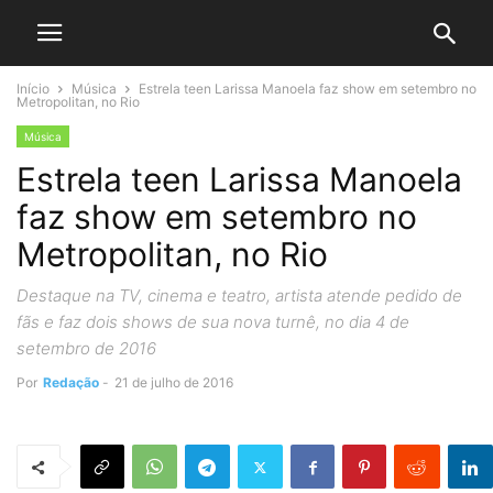
Início
Música
Estrela teen Larissa Manoela faz show em setembro no
Metropolitan, no Rio
Música
Estrela teen Larissa Manoela
faz show em setembro no
Metropolitan, no Rio
Destaque na TV, cinema e teatro, artista atende pedido de
fãs e faz dois shows de sua nova turnê, no dia 4 de
setembro de 2016
Por
Redação
-
21 de julho de 2016