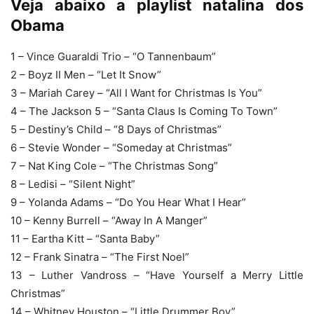
Veja abaixo a playlist natalina dos
Obama
1 – Vince Guaraldi Trio – “O Tannenbaum”
2 – Boyz II Men – “Let It Snow”
3 – Mariah Carey – “All I Want for Christmas Is You”
4 – The Jackson 5 – “Santa Claus Is Coming To Town”
5 – Destiny’s Child – “8 Days of Christmas”
6 – Stevie Wonder – “Someday at Christmas”
7 – Nat King Cole – “The Christmas Song”
8 – Ledisi – “Silent Night”
9 – Yolanda Adams – “Do You Hear What I Hear”
10 – Kenny Burrell – “Away In A Manger”
11 – Eartha Kitt – “Santa Baby”
12 – Frank Sinatra – “The First Noel”
13 – Luther Vandross – “Have Yourself a Merry Little
Christmas”
14 – Whitney Houston – “Little Drummer Boy”