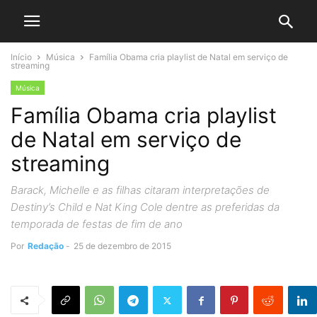
Início
Música
Família Obama cria playlist de Natal em serviço de
streaming
Música
Família Obama cria playlist
de Natal em serviço de
streaming
Barack, Michelle e as filhas citaram interpretações de
Destiny’s Child e Nat King Cole dentre as preferidas da
temporada de festas de fim de ano
Por
Redação
-
25 de dezembro de 2015