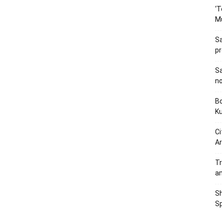
‘T
M
Sa
p
Sa
n
Bo
K
Ci
Ar
Tr
a
Sh
Sp