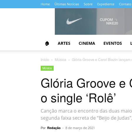
Home
Últimas Notícias
Sobre
Expediente
Contato
Almanaque
da
Cultura
🏠
ARTES
CINEMA
EVENTOS
Início
Música
Glória Groove e Carol Biazin lançam o
Música
Glória Groove e 
o single ‘Rolê’
Canção marca o encontro das duas maiore
segunda faixa secreta de “Beijo de Judas”
Por
-
Redação
8 de março de 2021