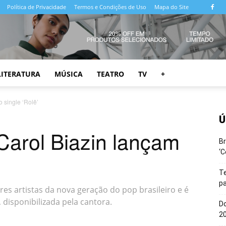
Política de Privacidade
Termos e Condições de Uso
Mapa do Site
LITERATURA
MÚSICA
TEATRO
TV
+
 single ‘Rolê’
Ú
Carol Biazin lançam
Br
‘C
T
pa
s artistas da nova geração do pop brasileiro e é
, disponibilizada pela cantora.
Do
20