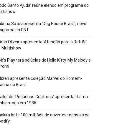
odo Santo Ajuda’ reúne elenco em programa do
ultishow
brina Sato apresenta ‘Dog House Brasil’, novo
rograma do GNT
rah Oliveira apresenta ‘Atenção para o Refrão’
o Multishow
b’s Play terá pelúcias de Hello Kitty, My Melody e
uromi
tizen apresenta coleção Marvel do Homem-
anha no Brasil
ailer de ‘Pequenas Criaturas’ apresenta drama
mbientado em 1986
akira bate 100 milhões de ouvintes mensais no
otify