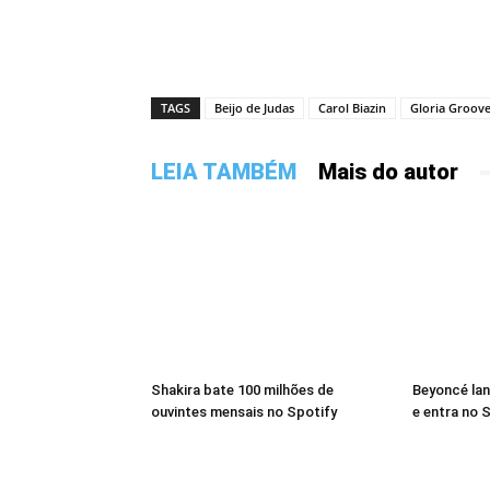
TAGS
Beijo de Judas
Carol Biazin
Gloria Groov
LEIA TAMBÉM
Mais do autor
Shakira bate 100 milhões de
Beyoncé lan
ouvintes mensais no Spotify
e entra no S