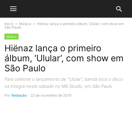
Início
Música
Hiënaz lança o primeiro álbum, ‘Ulular’, com show em
São Paulo
Música
Hiënaz lança o primeiro
álbum, ‘Ulular’, com show em
São Paulo
Para celebrar o lançamento de "Ulular", banda toca o disco
na íntegra neste sábado no M6 Studio, em São Paulo
Por
Redação
-
22 de novembro de 2019