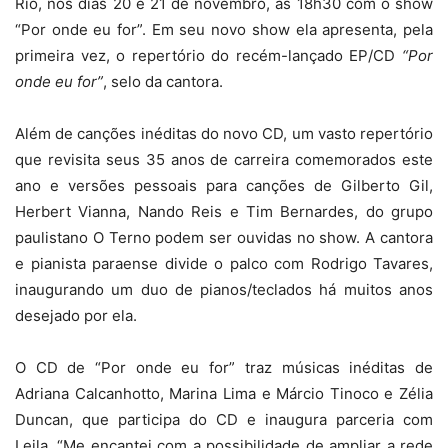
Rio, nos dias 20 e 21 de novembro, as 18h30 com o show
“Por onde eu for”. Em seu novo show ela apresenta, pela
primeira vez, o repertório do recém-lançado EP/CD
“Por
onde eu for”
, selo da cantora.
Além de canções inéditas do novo CD, um vasto repertório
que revisita seus 35 anos de carreira comemorados este
ano e versões pessoais para canções de Gilberto Gil,
Herbert Vianna, Nando Reis e Tim Bernardes, do grupo
paulistano O Terno podem ser ouvidas no show. A cantora
e pianista paraense divide o palco com Rodrigo Tavares,
inaugurando um duo de pianos/teclados há muitos anos
desejado por ela.
O CD de “Por onde eu for”
traz músicas inéditas de
Adriana Calcanhotto, Marina Lima e Márcio Tinoco
e Zélia
Duncan, que participa do CD e inaugura parceria com
Leila. “Me encantei com a possibilidade de ampliar a rede