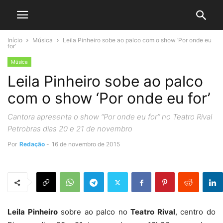
Início
Música
Leila Pinheiro sobe ao palco com o show ‘Por onde eu
for’
Música
Leila Pinheiro sobe ao palco
com o show ‘Por onde eu for’
Cantora apresenta o show “Por onde eu for” no Teatro Rival
Petrobras dias 20 e 21 de novembro
Por
Redação
-
16 de novembro de 2015
Leila Pinheiro
sobre ao palco no
Teatro Rival
, centro do