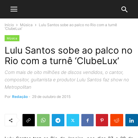
Início
Música
Lulu Santos sobe ao palco no Rio com a turnê
‘ClubeLux’
Música
Lulu Santos sobe ao palco no
Rio com a turnê ‘ClubeLux’
Com mais de oito milhões de discos vendidos, o cantor,
compositor, guitarrista e produtor Lulu Santos faz show no
Metropolitan
Por
Redação
-
29 de outubro de 2015