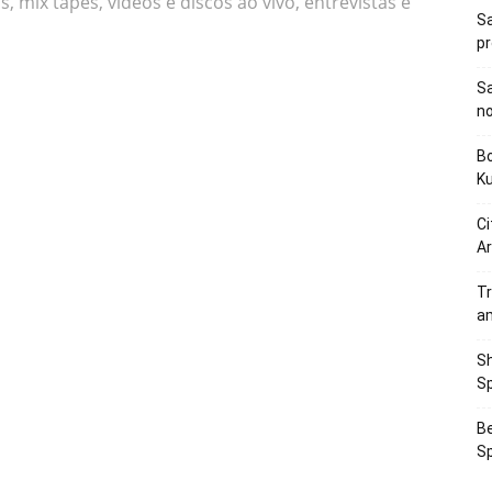
, mix tapes, vídeos e discos ao vivo, entrevistas e
Sa
p
Sa
n
Bo
K
Ci
Ar
Tr
a
Sh
Sp
Be
Sp