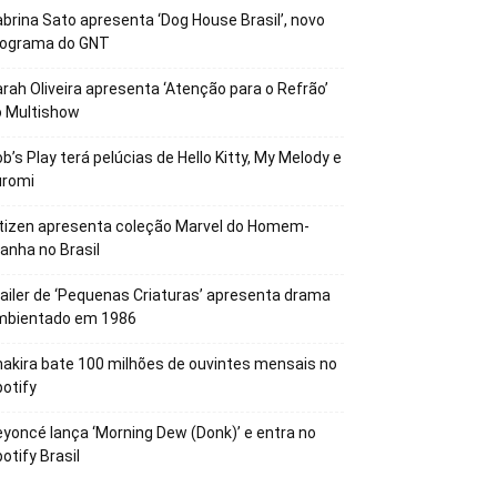
brina Sato apresenta ‘Dog House Brasil’, novo
rograma do GNT
rah Oliveira apresenta ‘Atenção para o Refrão’
o Multishow
b’s Play terá pelúcias de Hello Kitty, My Melody e
uromi
tizen apresenta coleção Marvel do Homem-
anha no Brasil
ailer de ‘Pequenas Criaturas’ apresenta drama
mbientado em 1986
akira bate 100 milhões de ouvintes mensais no
otify
yoncé lança ‘Morning Dew (Donk)’ e entra no
otify Brasil