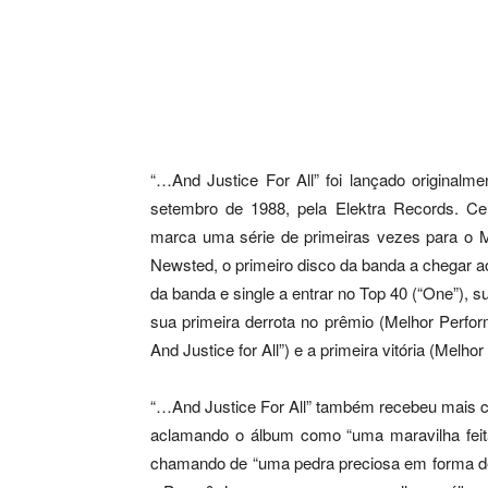
“…And Justice For All” foi lançado originalm
setembro de 1988, pela Elektra Records. Cer
marca uma série de primeiras vezes para o Me
Newsted, o primeiro disco da banda a chegar ao
da banda e single a entrar no Top 40 (“One”)
sua primeira derrota no prêmio (Melhor Perf
And Justice for All”) e a primeira vitória (Melh
“…And Justice For All” também recebeu mais cr
aclamando o álbum como “uma maravilha feita
chamando de “uma pedra preciosa em forma de 