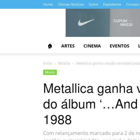
Home
Últimas Notícias
Sobre
Expediente
Contato
Almanaque
da
Cultura
🏠
ARTES
CINEMA
EVENTOS
Início
Música
Metallica ganha versão remasterizada
Música
Metallica ganha 
do álbum ‘…And J
1988
Com relançamento marcado para 2 de no