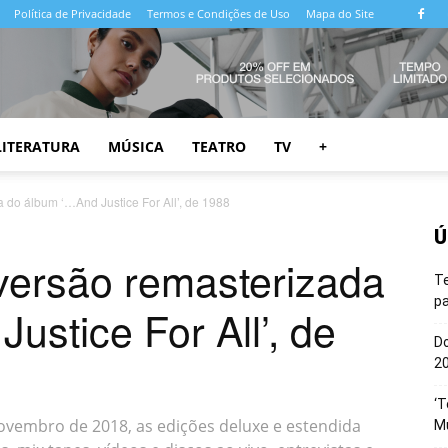
Política de Privacidade
Termos e Condições de Uso
Mapa do Site
LITERATURA
MÚSICA
TEATRO
TV
+
 do álbum ‘…And Justice For All’, de 1988
Ú
versão remasterizada
T
pa
ustice For All’, de
Do
20
‘T
vembro de 2018, as edições deluxe e estendida
M