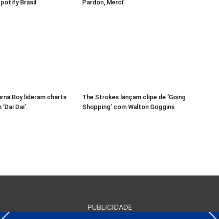
potify Brasil
Pardon, Merci’
urna Boy lideram charts
The Strokes lançam clipe de ‘Going
‘Dai Dai’
Shopping’ com Walton Goggins
PUBLICIDADE