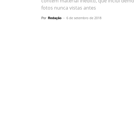
contêm material inédito, que inclui demos
fotos nunca vistas antes
Por
-
Redação
6 de setembro de 2018
Compartilhar