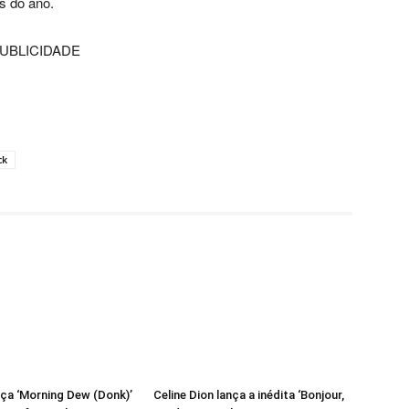
s do ano.
UBLICIDADE
ck
ça ‘Morning Dew (Donk)’
Celine Dion lança a inédita ‘Bonjour,