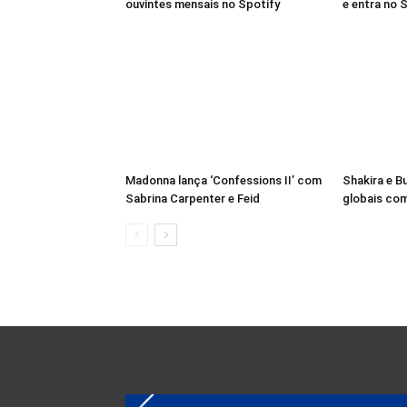
ouvintes mensais no Spotify
e entra no S
Madonna lança ‘Confessions II’ com
Shakira e B
Sabrina Carpenter e Feid
globais com 