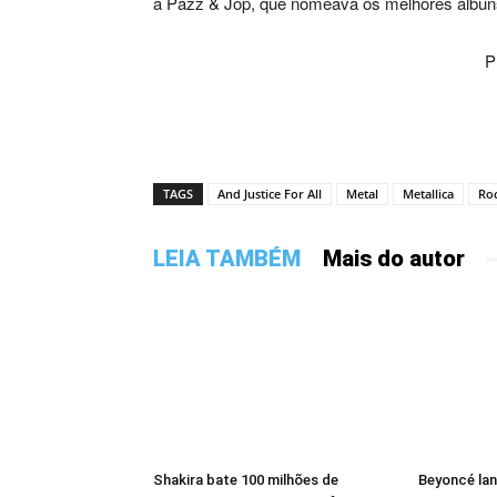
a Pazz & Jop, que nomeava os melhores álbun
P
TAGS
And Justice For All
Metal
Metallica
Ro
LEIA TAMBÉM
Mais do autor
Shakira bate 100 milhões de
Beyoncé lan