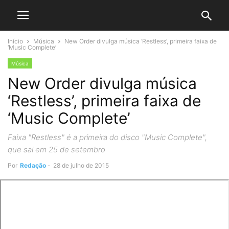
Início
Música
New Order divulga música ‘Restless’, primeira faixa de
‘Music Complete’
Música
New Order divulga música
‘Restless’, primeira faixa de
‘Music Complete’
Faixa "Restless" é a primeira do disco "Music Complete",
que sai em 25 de setembro
Por
Redação
-
28 de julho de 2015