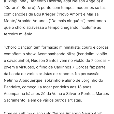
(Pixinguinha / Benedito Lacerda/ adpt.Nelson Angelo) e
“Curare” (Bororó). A ponte com tempos modernos se faz
com canções de Edu Krieger (“Novo Amor”) e Marisa
Monte/ Arnaldo Antunes (“De mais ninguém”) mostrando
que o choro atravessa o tempo chegando incólume ao
terceiro milênio.
“Choro Canção” tem formação minimalista: couro e cordas
compõem o show. Acompanhando Nilze (bandolim, violão
e cavaquinho), Hudson Santos vem no violão de 7 cordas –
jovem e virtuoso, o filho de Carlinhos 7 Cordas faz parte
da banda de vários artistas de renome. Na percussão,
Netinho Albuquerque, sobrinho e aluno de Jorginho do
Pandeiro, começou a tocar pandeiro aos 13 anos.
Acompanha há anos Zé da Velha e Silvério Pontes, Marcos
Sacramento, além de vários outros artistas.
Com seu último disco solo “Verde Amarelo Negro Anil”