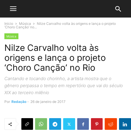
Início
Música
Nilze Carvalho volta às origens e lança o projeto
‘Choro Canção’ no...
Música
Nilze Carvalho volta às
origens e lança o projeto
‘Choro Canção’ no Rio
Cantando e tocando chorinho, a artista mostra que o
gênero perpassa o tempo em repertório que vai do século
XIX ao terceiro milênio
Por
Redação
-
26 de janeiro de 2017