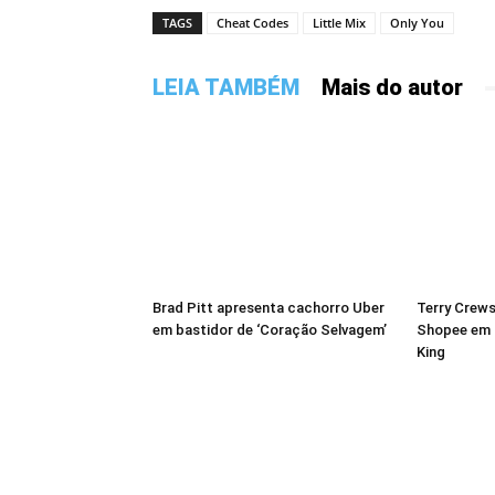
TAGS
Cheat Codes
Little Mix
Only You
LEIA TAMBÉM
Mais do autor
Brad Pitt apresenta cachorro Uber
Terry Crews
em bastidor de ‘Coração Selvagem’
Shopee em 
King