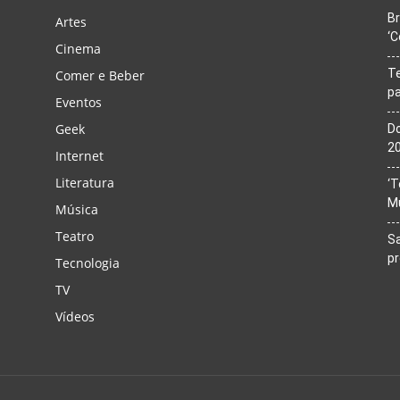
Br
Artes
‘C
Cinema
T
Comer e Beber
pa
Eventos
Geek
Do
20
Internet
Literatura
‘T
M
Música
Teatro
Sa
p
Tecnologia
TV
Vídeos