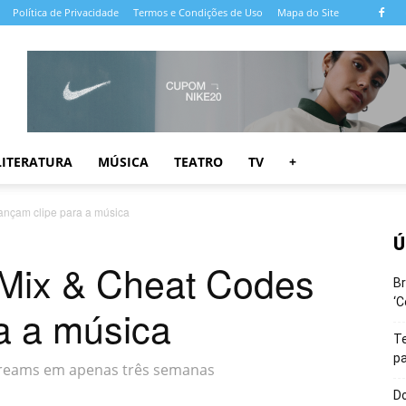
Política de Privacidade
Termos e Condições de Uso
Mapa do Site
LITERATURA
MÚSICA
TEATRO
TV
+
lançam clipe para a música
Ú
le Mix & Cheat Codes
Br
‘C
a a música
T
pa
streams em apenas três semanas
Do