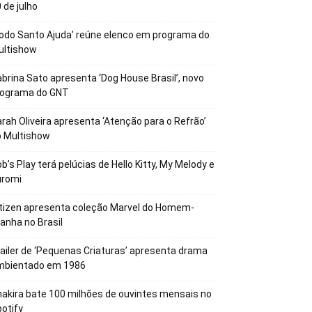
 de julho
odo Santo Ajuda’ reúne elenco em programa do
ultishow
brina Sato apresenta ‘Dog House Brasil’, novo
rograma do GNT
rah Oliveira apresenta ‘Atenção para o Refrão’
o Multishow
b’s Play terá pelúcias de Hello Kitty, My Melody e
uromi
tizen apresenta coleção Marvel do Homem-
anha no Brasil
ailer de ‘Pequenas Criaturas’ apresenta drama
mbientado em 1986
akira bate 100 milhões de ouvintes mensais no
otify