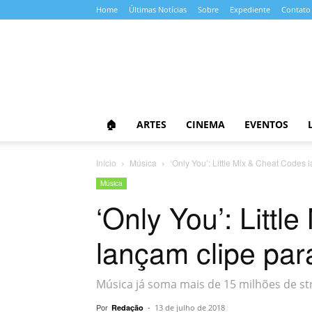
Home
Últimas Notícias
Sobre
Expediente
Contato
Almanaque
da
Cultura
🏠
ARTES
CINEMA
EVENTOS
Início
Música
‘Only You’: Little Mix & Cheat Codes 
Música
‘Only You’: Litt
lançam clipe par
Música já soma mais de 15 milhões de 
Por
-
Redação
13 de julho de 2018