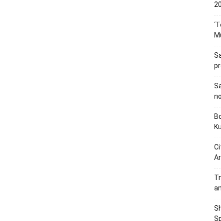
20
‘T
M
Sa
p
Sa
n
Bo
K
Ci
Ar
Tr
a
Sh
Sp