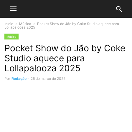
Início
Música
Pocket Show do Jão by Coke Studio aquece para
Lollapalooza 2025
Música
Pocket Show do Jão by Coke
Studio aquece para
Lollapalooza 2025
Por
Redação
-
26 de março de 2025