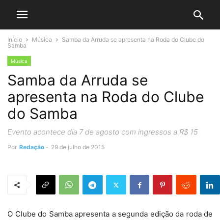
Início
Música
Samba da Arruda se apresenta na Roda do Clube do
Samba
Música
Samba da Arruda se
apresenta na Roda do Clube
do Samba
Evento acontece dia 7 de agosto com ingressos a R$ 15
Por
Redação
-
29 de julho de 2015
O Clube do Samba apresenta a segunda edição da roda de