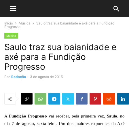
Início
Música
Saulo traz sua baianidade e axé para a Fundição
Progresso
Música
Saulo traz sua baianidade e
axé para a Fundição
Progresso
Por
Redação
-
3 de agosto de 2015
A
Fundição Progresso
vai receber, pela primeira vez,
Saulo
, no
dia 7 de agosto, sexta-feira. Um dos maiores expoentes da Axé