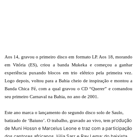
Aos 14, gravou o primeiro disco em formato LP. Aos 18, morando
em Vitória (ES), criou a banda Mukeka e começou a ganhar
experiência puxando blocos em trio elétrico pela primeira vez.
Logo depois, voltou para a Bahia cheio de inspiração e montou a
Banda Chica Fé, com a qual gravou o CD “Querer” e comandou
seu primeiro Carnaval na Bahia, no ano de 2001.
Este ano marca o lançamento do segundo disco solo de Saulo,
rodução
batizado de ‘Baiuno’. O trabalho, gravado ao vivo, tem p
de Muni Hossn e Marcelus Leone e traz com a participação
dos cantores africanos Júlia Sarr e Ray Lema; do baixista