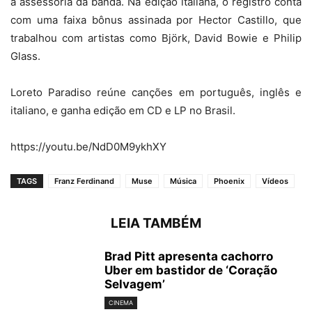
a assessoria da banda. Na edição italiana, o registro conta
com uma faixa bônus assinada por Hector Castillo, que
trabalhou com artistas como Björk, David Bowie e Philip
Glass.
Loreto Paradiso reúne canções em português, inglês e
italiano, e ganha edição em CD e LP no Brasil.
https://youtu.be/NdD0M9ykhXY
TAGS
Franz Ferdinand
Muse
Música
Phoenix
Vídeos
LEIA TAMBÉM
Brad Pitt apresenta cachorro
Uber em bastidor de ‘Coração
Selvagem’
CINEMA