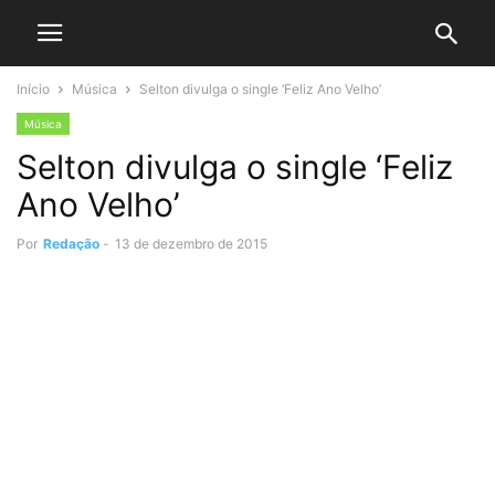
Início
Música
Selton divulga o single ‘Feliz Ano Velho’
Música
Selton divulga o single ‘Feliz
Ano Velho’
Por
Redação
-
13 de dezembro de 2015