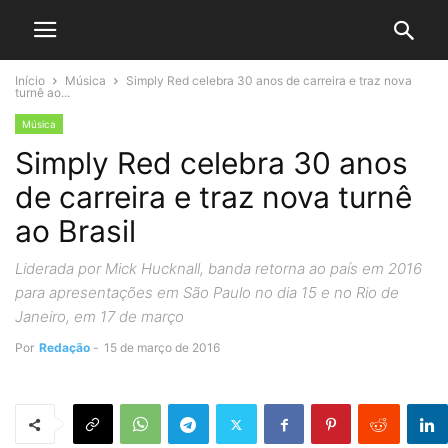
Início
Música
Simply Red celebra 30 anos de carreira e traz nova
turnê ao...
Música
Simply Red celebra 30 anos
de carreira e traz nova turnê
ao Brasil
Liderada por Mick Hucknall, banda retorna ao país em 2016
para apresentações em São Paulo no dia 15 e no Rio de
Janeiro, em 17 de março
Por
Redação
-
15 de março de 2016