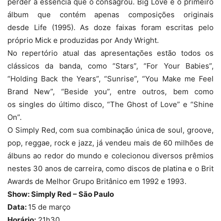
perder a essência que o consagrou. Big Love é o primeiro
álbum que contém apenas composições originais
desde Life (1995). As doze faixas foram escritas pelo
próprio Mick e produzidas por Andy Wright.
No repertório atual das apresentações estão todos os
clássicos da banda, como “Stars”, “For Your Babies”,
“Holding Back the Years”, “Sunrise”, “You Make me Feel
Brand New”, “Beside you”, entre outros, bem como
os singles do último disco, “The Ghost of Love” e “Shine
On”.
O Simply
Red
, com sua combinação única de soul, groove,
pop, reggae, rock e jazz, já vendeu mais de 60 milhões de
álbuns ao redor do mundo e colecionou diversos prêmios
nestes 30 anos de carreira, como discos de platina e o Brit
Awards de Melhor Grupo Britânico em 1992 e 1993.
Show: Simply Red – São Paulo
Data:
15 de março
Horário:
21h30