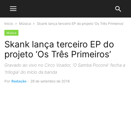
Início
Música
Skank lança terceiro EP do projeto ‘Os Três Primeiros’
Música
Skank lança terceiro EP do
projeto ‘Os Três Primeiros’
Gravado ao vivo no Circo Voador, 'O Samba Poconé' fecha a
'trilogia' do início da banda
Por
Redação
-
28 de setembro de 2018