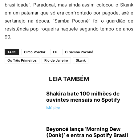
brasilidade”. Paradoxal, mas ainda assim colocou o Skank
em um patamar que só era confrontado por pagode, axé e
sertanejo na época. “Samba Poconé” foi o guardião de
resistência pop roqueira naquele segundo tempo de anos
90.
TAGS
Circo Voador
EP
O Samba Poconé
Os Três Primeiros
Rio de Janeiro
Skank
LEIA TAMBÉM
Shakira bate 100 milhões de
ouvintes mensais no Spotify
Música
Beyoncé lança ‘Morning Dew
(Donk)’ e entra no Spotify Brasil