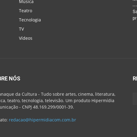
Música
Teatro
Sa
p
Tecnologia
TV
Vídeos
BRE NÓS
R
naque da Cultura - Tudo sobre artes, cinema, literatura,
ca, teatro, tecnologia, televisão. Um produto Hipermídia
nicação - CNPJ 48.169.299/0001-39.
ato:
redacao@hipermidiacom.com.br