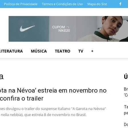
Política de Privacidade
Termos e Condições de Uso
Mapa do Site
LITERATURA
MÚSICA
TEATRO
TV
+
a
Ú
ota na Névoa’ estreia em novembro no
Br
‘C
 confira o trailer
T
es divulgou o trailer do suspense italiano "A Garota na Névoa"
pa
 nella nebbia), que estreia 8 de novembro no Brasil.
Do