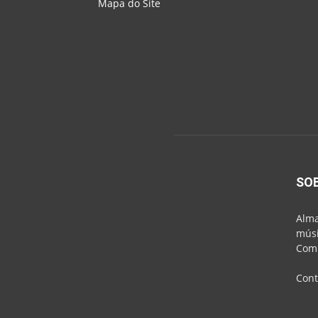
Mapa do Site
SO
Alma
músi
Comu
Cont