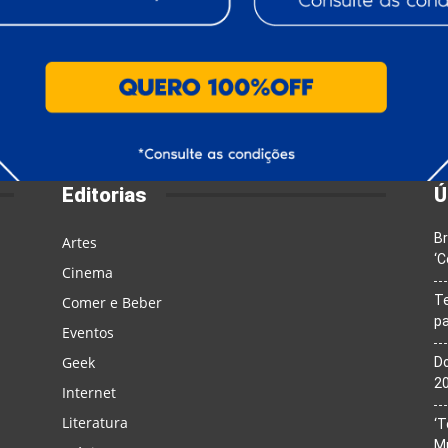
Editorias
Ú
Br
Artes
‘C
Cinema
T
Comer e Beber
pa
Eventos
Geek
Do
20
Internet
Literatura
‘T
M