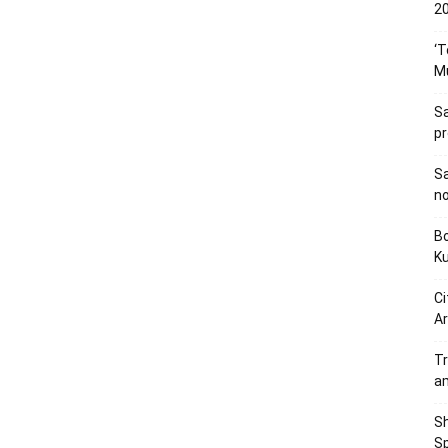
20
‘T
M
Sa
p
Sa
n
Bo
K
Ci
Ar
Tr
a
Sh
Sp