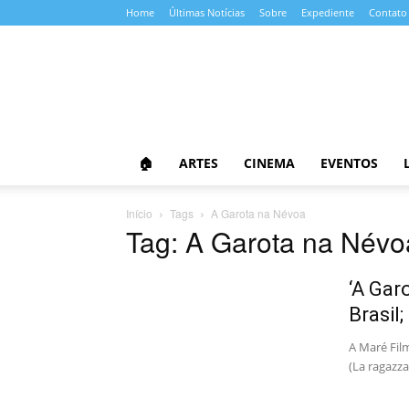
Home
Últimas Notícias
Sobre
Expediente
Contato
Almanaque
da
Cultura
🏠
ARTES
CINEMA
EVENTOS
Início
Tags
A Garota na Névoa
Tag: A Garota na Névo
‘A Gar
Brasil;
A Maré Film
(La ragazza