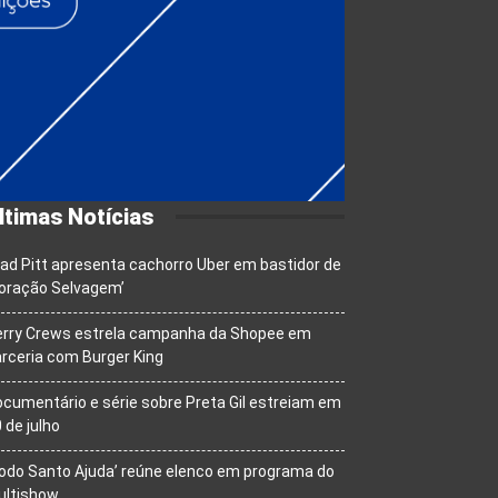
ltimas Notícias
ad Pitt apresenta cachorro Uber em bastidor de
oração Selvagem’
erry Crews estrela campanha da Shopee em
rceria com Burger King
cumentário e série sobre Preta Gil estreiam em
 de julho
odo Santo Ajuda’ reúne elenco em programa do
ultishow