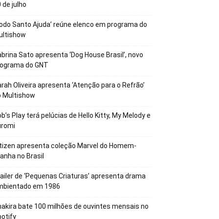
 de julho
odo Santo Ajuda’ reúne elenco em programa do
ultishow
brina Sato apresenta ‘Dog House Brasil’, novo
rograma do GNT
rah Oliveira apresenta ‘Atenção para o Refrão’
o Multishow
b’s Play terá pelúcias de Hello Kitty, My Melody e
uromi
tizen apresenta coleção Marvel do Homem-
anha no Brasil
ailer de ‘Pequenas Criaturas’ apresenta drama
mbientado em 1986
akira bate 100 milhões de ouvintes mensais no
otify