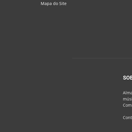
Mapa do Site
SO
Alma
músi
Comu
Cont