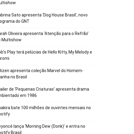
ultishow
brina Sato apresenta ‘Dog House Brasil’, novo
rograma do GNT
rah Oliveira apresenta ‘Atenção para o Refrão’
o Multishow
b’s Play terá pelúcias de Hello Kitty, My Melody e
uromi
tizen apresenta coleção Marvel do Homem-
anha no Brasil
ailer de ‘Pequenas Criaturas’ apresenta drama
mbientado em 1986
akira bate 100 milhões de ouvintes mensais no
otify
yoncé lança ‘Morning Dew (Donk)’ e entra no
otify Brasil