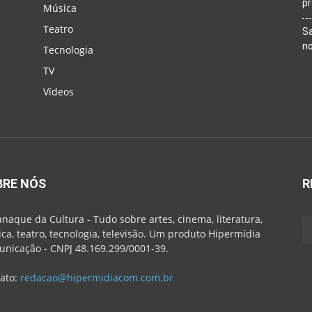
p
Música
Teatro
Sa
n
Tecnologia
TV
Vídeos
BRE NÓS
R
naque da Cultura - Tudo sobre artes, cinema, literatura,
ca, teatro, tecnologia, televisão. Um produto Hipermídia
nicação - CNPJ 48.169.299/0001-39.
ato:
redacao@hipermidiacom.com.br