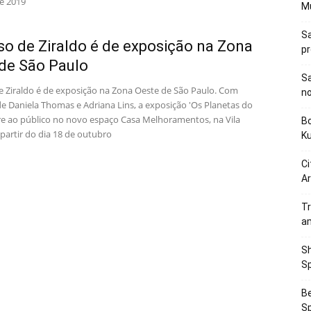
de 2019
M
Sa
so de Ziraldo é de exposição na Zona
p
de São Paulo
Sa
e Ziraldo é de exposição na Zona Oeste de São Paulo. Com
n
de Daniela Thomas e Adriana Lins, a exposição 'Os Planetas do
bre ao público no novo espaço Casa Melhoramentos, na Vila
Bo
partir do dia 18 de outubro
K
Ci
Ar
Tr
a
Sh
Sp
Be
Sp