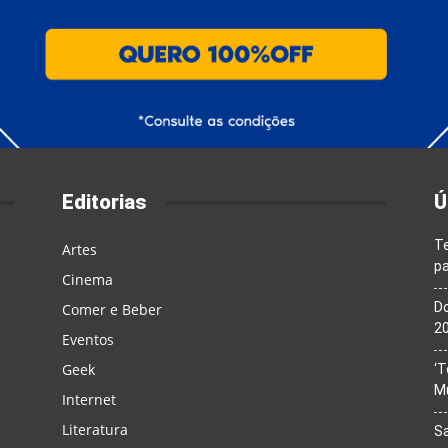
Editorias
Ú
T
Artes
pa
Cinema
Do
Comer e Beber
20
Eventos
Geek
‘T
M
Internet
Literatura
Sa