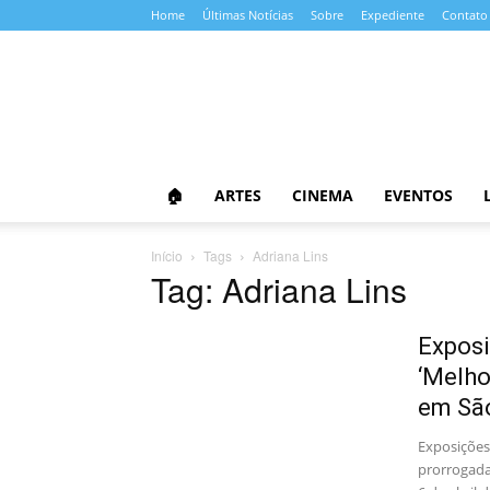
Home
Últimas Notícias
Sobre
Expediente
Contato
Almanaque
da
Cultura
🏠
ARTES
CINEMA
EVENTOS
Início
Tags
Adriana Lins
Tag: Adriana Lins
Exposi
‘Melho
em Sã
Exposições
prorrogada