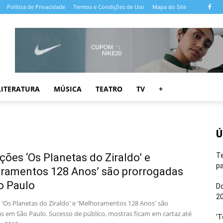
Política de Privacidade
Termos e Condições de Uso
Mapa do Site
LITERATURA
MÚSICA
TEATRO
TV
+
Ú
ções ‘Os Planetas do Ziraldo’ e
T
pa
ramentos 128 Anos’ são prorrogadas
o Paulo
Do
20
 'Os Planetas do Ziraldo' e 'Melhoramentos 128 Anos' são
s em São Paulo. Sucesso de público, mostras ficam em cartaz até
‘T