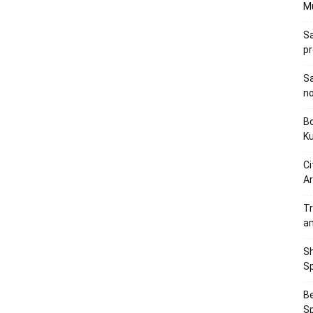
M
Sa
p
Sa
n
Bo
K
Ci
Ar
Tr
a
Sh
Sp
Be
Sp