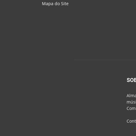
Mapa do Site
SO
Alma
músi
Comu
Cont