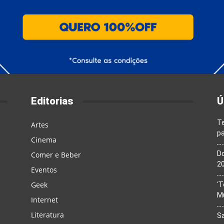
Editorias
Ú
T
Artes
pa
Cinema
Do
Comer e Beber
20
Eventos
Geek
‘T
M
Internet
Literatura
Sa