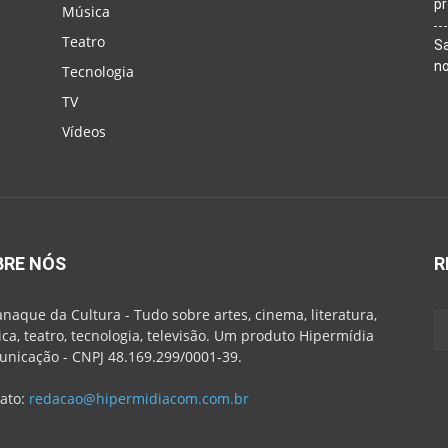
p
Música
Teatro
Sa
n
Tecnologia
TV
Vídeos
BRE NÓS
R
naque da Cultura - Tudo sobre artes, cinema, literatura,
ca, teatro, tecnologia, televisão. Um produto Hipermídia
nicação - CNPJ 48.169.299/0001-39.
ato:
redacao@hipermidiacom.com.br