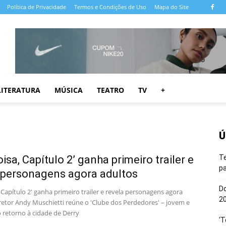
Política de Privacidade
Termos e Condições de Uso
Mapa do Site
LITERATURA
MÚSICA
TEATRO
TV
+
Ú
Coisa, Capítulo 2’ ganha primeiro trailer e
T
pa
 personagens agora adultos
Do
a, Capítulo 2' ganha primeiro trailer e revela personagens agora
20
iretor Andy Muschietti reúne o 'Clube dos Perdedores' – jovem e
o retorno à cidade de Derry
‘T