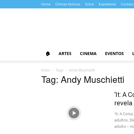
Home
Últimas Notícias
Sobre
Expediente
Contato
Almanaque
da
Cultura
🏠
ARTES
CINEMA
EVENTOS
Início
Tags
Andy Muschietti
Tag: Andy Muschietti
‘It: A 
revela
'It: A Cois
adultos. D
adulto – n