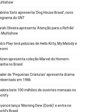
ultishow
brina Sato apresenta ‘Dog House Brasil’, novo
rograma do GNT
rah Oliveira apresenta ‘Atenção para o Refrão’
o Multishow
b’s Play terá pelúcias de Hello Kitty, My Melody e
uromi
tizen apresenta coleção Marvel do Homem-
anha no Brasil
ailer de ‘Pequenas Criaturas’ apresenta drama
mbientado em 1986
akira bate 100 milhões de ouvintes mensais no
otify
yoncé lança ‘Morning Dew (Donk)’ e entra no
otify Brasil