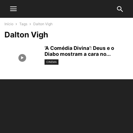
Início
Tags
Dalton Vigh
Dalton Vigh
‘A Comédia Divina’: Deus e o
Diabo mostram a cara no...
CINEMA