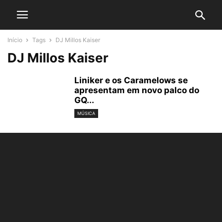
Início
Tags
DJ Millos Kaiser
DJ Millos Kaiser
Liniker e os Caramelows se
apresentam em novo palco do
GQ...
MÚSICA