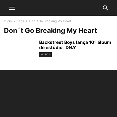
Início
Tags
Don´t Go Breaking My Heart
Don´t Go Breaking My Heart
Backstreet Boys lança 10º álbum
de estúdio, ‘DNA’
MÚSICA