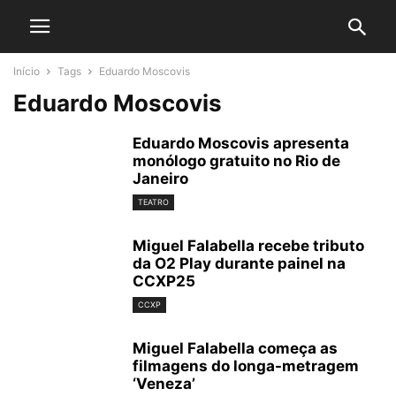
Início
Tags
Eduardo Moscovis
Eduardo Moscovis
Eduardo Moscovis apresenta
monólogo gratuito no Rio de
Janeiro
TEATRO
Miguel Falabella recebe tributo
da O2 Play durante painel na
CCXP25
CCXP
Miguel Falabella começa as
filmagens do longa-metragem
‘Veneza’